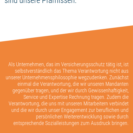
sind unsere Prämissen.
Als Unternehmen, das im Versicherungsschutz tätig ist, ist
selbstverständlich das Thema Verantwortung nicht aus
unserer Unternehmensphilosophie wegzudenken. Zunächst
einmal die Verantwortung, die wir unseren Mandanten
gegenüber tragen, und der wir durch Gewissenhaftigkeit,
Service und Expertise Rechnung tragen. Zudem die
Verantwortung, die uns mit unseren Mitarbeitern verbindet
und die wir durch unser Engagement zur beruflichen und
persönlichen Weiterentwicklung sowie durch
entsprechende Sozialleistungen zum Ausdruck bringen.