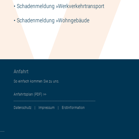
• Schadenmeldung »
Werkverkehrtransport
• Schadenmeldung »
Wohngebäude
Anfahrt
So einfach kommen Sie zu uns.
Anfahrtsplan (PDF) >>
Datenschutz
Impressum
Erstinformation