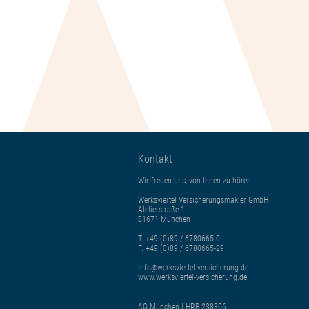
Kontakt
Wir freuen uns, von Ihnen zu hören.
Werksviertel Versicherungsmakler GmbH
Atelierstraße 1
81671 München
T.
+49 (0)89 / 6780665-0
F. +49 (0)89 / 6780665-29
info@werksviertel-versicherung.de
www.werksviertel-versicherung.de
AG München | HRB 238306